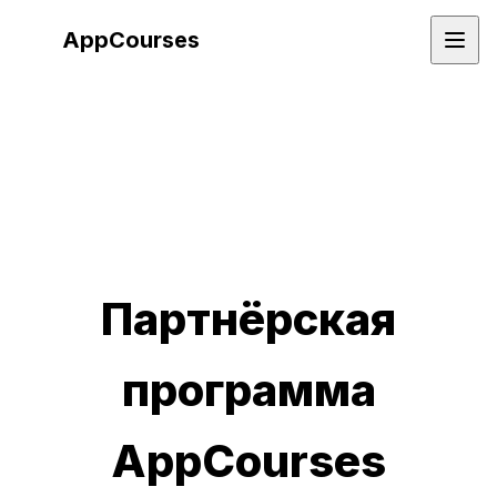
App
Courses
Партнёрская
программа
AppCourses